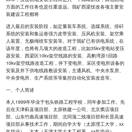
方面的工作任务也是任重道远。我矿西梁技改各项主要安
装建设工程都将
进入最后的安装阶段，如定量装车系统、选煤系统、排矸
系统的安装和集运巷强力皮带安装、压风机安装、架空乘
人装置、无极绳绞车安装等。对于我矿已有供电系统，在
该年度，也将有几项大的改造工程，比如35kv变电站变压
器安装、西梁区10kv架空线路的安装、高豹湾原1回路
10kv架空线路改造工程，井下变电所、采区变电所设备的
安装及井下供电线路敷设安装，主通风机、中央水泵房、
中央变电所、生产系统等等集控自动化安装改造等。
一、个人简述
本人1999年毕业于包头铁路工程学校，同年参加工作。先
后在天津蓟县项目部、太原铁建一公司、北京窦店项目
部、山东竹曲高速项目部、北同蒲二线项目部和长晋高速
项目部从事技术工作，期间自学大专（太原理工大学，xx
年毕业）、大本（天津大学土木工程系，xx年毕业）。