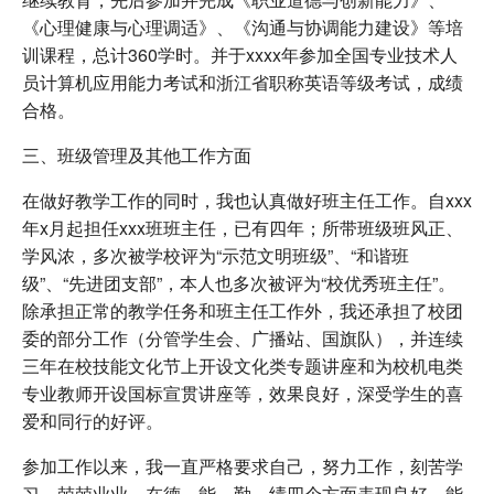
《心理健康与心理调适》、《沟通与协调能力建设》等培
训课程，总计360学时。并于xxxx年参加全国专业技术人
员计算机应用能力考试和浙江省职称英语等级考试，成绩
合格。
三、班级管理及其他工作方面
在做好教学工作的同时，我也认真做好班主任工作。自xxx
年x月起担任xxx班班主任，已有四年；所带班级班风正、
学风浓，多次被学校评为“示范文明班级”、“和谐班
级”、“先进团支部”，本人也多次被评为“校优秀班主任”。
除承担正常的教学任务和班主任工作外，我还承担了校团
委的部分工作（分管学生会、广播站、国旗队），并连续
三年在校技能文化节上开设文化类专题讲座和为校机电类
专业教师开设国标宣贯讲座等，效果良好，深受学生的喜
爱和同行的好评。
参加工作以来，我一直严格要求自己，努力工作，刻苦学
习，兢兢业业，在德、能、勤、绩四个方面表现良好，能