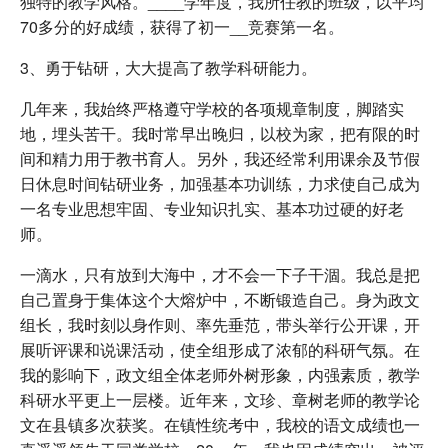
独特的教学风格。____学年度，我所任教的班级，以平均
70多分的好成绩，获得了初一__竞赛第一名。
3、勇于钻研，大大提高了教学科研能力。
几年来，我始终严格遵守学校的各项规章制度，脚踏实
地，埋头苦干。我时常早出晚归，以校为家，把有限的时
间和精力用于教书育人。另外，我还经常利用课余及节假
日休息时间钻研业务，加强基本功训练，力求使自己成为
一名专业思想牢固、专业知识扎实、基本功过硬的好老
师。
一滴水，只有放到大海中，才不会一下子干涸。我总是把
自己置身于集体这个大熔炉中，不断锻造自己。身为政文
组长，我时刻以身作则、率先垂范，带头举行公开课，开
展听评课和说课活动，使全组形成了浓郁的科研气氛。在
我的影响下，政文组全体老师外树形象，内强素质，教学
科研水平更上一层楼。近年来，文珍、章树老师的教学论
文在县镇多次获奖。在镇性统考中，我校的语文成绩也一