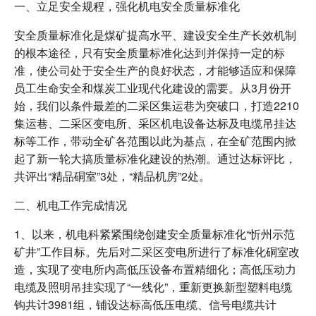
一、立足安全规程，强化机电安全质量标准化
安全质量标准化是煤矿提高水平、建设安全生产长效机制
的根本途径，只有安全质量标准化达到并保持一定的标
准，使公司处于安全生产的良好状态，才能够适应和保障
员工生命安全和煤炭工业现代化建设的需要。从3月份开
始，我们以条件最差的二采区集运巷为突破口，打造2210
集运巷、二采区变电所、采区机电设备达标及电缆吊挂达
标等工作，带动全矿各范围以此为基点，在全矿范围内掀
起了新一轮大搞质量标准化建设的热潮。通过达标评比，
共评出“精品硐室”3处，“精品机房”2处。
二、机电工作完成情况
1、以来，机电科紧紧围绕创建安全质量标准化“忻州示范
矿井”工作目标。先后对二采区变电所进行了标准化硐室改
造，实现了变电所内高低压设备布置精细化；高低压动力
电缆及照明吊挂实现了“一线化”，重新更换新型塑料电缆
钩共计3981组，铺设达标高低压电缆、信号电缆共计