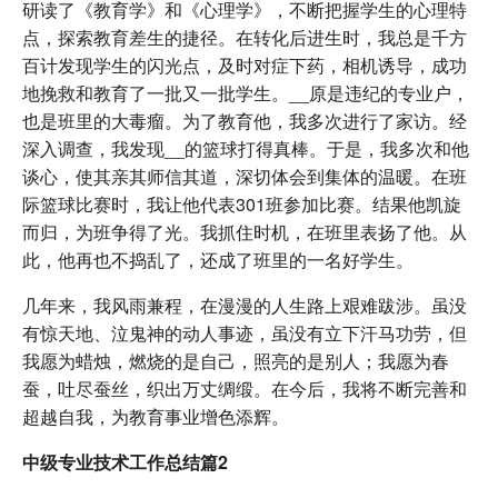
研读了《教育学》和《心理学》，不断把握学生的心理特
点，探索教育差生的捷径。在转化后进生时，我总是千方
百计发现学生的闪光点，及时对症下药，相机诱导，成功
地挽救和教育了一批又一批学生。__原是违纪的专业户，
也是班里的大毒瘤。为了教育他，我多次进行了家访。经
深入调查，我发现__的篮球打得真棒。于是，我多次和他
谈心，使其亲其师信其道，深切体会到集体的温暖。在班
际篮球比赛时，我让他代表301班参加比赛。结果他凯旋
而归，为班争得了光。我抓住时机，在班里表扬了他。从
此，他再也不捣乱了，还成了班里的一名好学生。
几年来，我风雨兼程，在漫漫的人生路上艰难跋涉。虽没
有惊天地、泣鬼神的动人事迹，虽没有立下汗马功劳，但
我愿为蜡烛，燃烧的是自己，照亮的是别人；我愿为春
蚕，吐尽蚕丝，织出万丈绸缎。在今后，我将不断完善和
超越自我，为教育事业增色添辉。
中级专业技术工作总结篇2