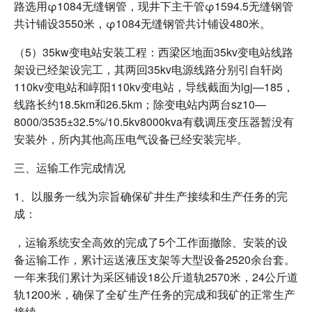
路选用φ1084无缝钢管，现井下主干管φ1594.5无缝钢管
共计铺设3550米，φ1084无缝钢管共计铺设480米。
（5）35kw变电站安装工程：西梁区地面35kv变电站线路
架设已经架设完工，其两回35kv电源线路分别引自轩岗
110kv变电站和崞阳110kv变电站，导线截面为lgj—185，
线路长约18.5km和26.5km；除变电站内两台sz10—
8000/3535±32.5%/10.5kv8000kva有载调压变压器暂没有
安装外，所内其他高压电气设备已经安装完毕。
三、运输工作完成情况
1、以服务一线为宗旨确保矿井生产接续和生产任务的完
成：
，运输系统安全高效的完成了5个工作面撤除、安装的设
备运输工作，累计运送液压支架等大型设备2520余台套。
一年来我们累计为采区铺设18公斤道轨2570米，24公斤道
轨1200米，确保了全矿生产任务的完成和我矿的正常生产
接续。