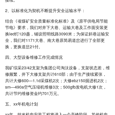
2、以标准化为契机不断提升安全运输水平：
结合《省煤矿安全质量标准化标准》及《原平供电局节能
节电》要求，我们对井下大巷、运输大巷及工作面安装更
换led灯120盏，铺设照明线路3090米；为保证斜巷运输安
全，我们对1171大巷、南大巷原简易道岔进行了全部更
换，更换道岔21付。
四、大型设备维修工作完成情况
我矿综采23/42支架为集团公司淘汰设备，支架状态差，维
修频繁，井下大修支架共计610部；由于生产接续紧张，
共计大修600—1.1d采煤机2次；大修ebz150掘进机2次；
sm—490a空气压缩机维修3次；500gfb发电机大修1次，
共计节约维修资金约701万元。
五、xx年机电计划
xx年，技改机电安装工程将进入一个高峰阶段，其他机电