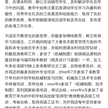
誉。在课余时间，耐心主动辅导学生，及时解决学生在学
习中的问题。教学中始终注重启发调动学生学习兴趣和积
极性，培养学生扎实的工程素质和创新能力，取得了良好
的教学效果，每学期都圆满地完成学校及所在处、室布置
的各项工作任务。
为适应不断变化的新形势，积极参加继续教育，树立终身
学习的观念。工作期间阅读了大量有关教育管理方面的书
籍和本专业相关学术文献，并能利用课余时间刻苦钻研，
积极投身教研工作，参加了《机械制图》校级精品课程的
建设和参与编写校本教材《模具设计习题册》一书，近几
年来在省级刊物上发表教研论文三篇，反映效果良好。此
外我还积极参加校外专业培训，20xx年7月参加了省教育
厅举办的中职学校机械制造与控制、机械加工技术专业教
学研修培训，答辩合格；xxxx年x参加了《机械制图、技术
制图》系列国家标准培训，考试合格；xxxx年x月参加了省
教育厅举办的中职学校高技能“双师型”教师数铣高级工培
训，考核合格，取得高级工证书；另外我还每年坚持参加
继续教育，先后参加并完成《职业道德与创新能力》、